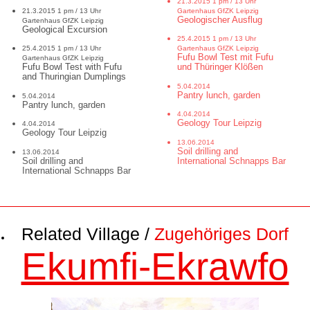
21.3.2015 1 pm / 13 Uhr
21.3.2015 1 pm / 13 Uhr
Gartenhaus GfZK Leipzig
Geologischer Ausflug
Gartenhaus GfZK Leipzig
Geological Excursion
25.4.2015 1 pm / 13 Uhr
25.4.2015 1 pm / 13 Uhr
Gartenhaus GfZK Leipzig
Fufu Bowl Test mit Fufu
Gartenhaus GfZK Leipzig
Fufu Bowl Test with Fufu
und Thüringer Klößen
and Thuringian Dumplings
5.04.2014
Pantry lunch, garden
5.04.2014
Pantry lunch, garden
4.04.2014
Geology Tour Leipzig
4.04.2014
Geology Tour Leipzig
13.06.2014
Soil drilling and
13.06.2014
Soil drilling and
International Schnapps Bar
International Schnapps Bar
Related Village /
Zugehöriges Dorf
Ekumfi-Ekrawfo