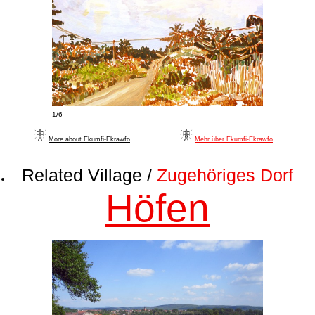
1/6
More about Ekumfi-Ekrawfo
Mehr über Ekumfi-Ekrawfo
Related Village /
Zugehöriges Dorf
Höfen