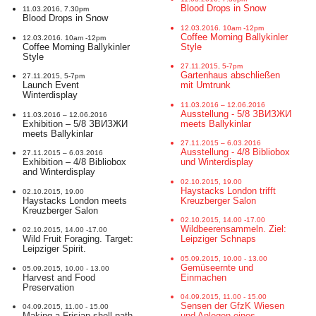
Blood Drops in Snow
11.03.2016, 7.30pm
Blood Drops in Snow
12.03.2016. 10am -12pm
Coffee Morning Ballykinler
12.03.2016. 10am -12pm
Coffee Morning Ballykinler
Style
Style
27.11.2015, 5-7pm
Gartenhaus abschließen
27.11.2015, 5-7pm
Launch Event
mit Umtrunk
Winterdisplay
11.03.2016 – 12.06.2016
Ausstellung - 5/8 ЗВИЗЖИ
11.03.2016 – 12.06.2016
Exhibition – 5/8 ЗВИЗЖИ
meets Ballykinlar
meets Ballykinlar
27.11.2015 – 6.03.2016
Ausstellung - 4/8 Bibliobox
27.11.2015 – 6.03.2016
Exhibition – 4/8 Bibliobox
und Winterdisplay
and Winterdisplay
02.10.2015, 19.00
Haystacks London trifft
02.10.2015, 19.00
Haystacks London meets
Kreuzberger Salon
Kreuzberger Salon
02.10.2015, 14.00 -17.00
Wildbeerensammeln. Ziel:
02.10.2015, 14.00 -17.00
Wild Fruit Foraging. Target:
Leipziger Schnaps
Leipziger Spirit.
05.09.2015, 10.00 - 13.00
Gemüseernte und
05.09.2015, 10.00 - 13.00
Harvest and Food
Einmachen
Preservation
04.09.2015, 11.00 - 15.00
Sensen der GfzK Wiesen
04.09.2015, 11.00 - 15.00