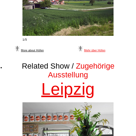
1/5
More about Höfen
Mehr über Höfen
Related Show /
Zugehörige
Ausstellung
Leipzig