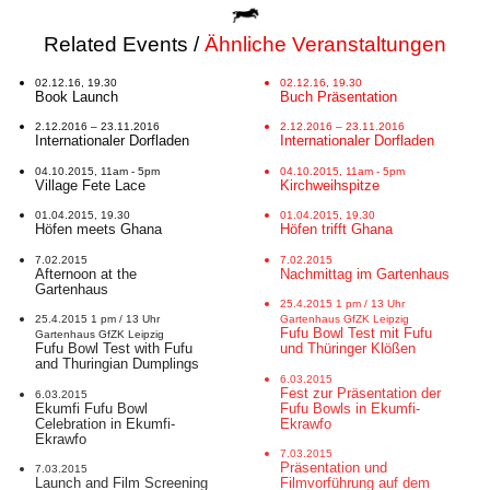
Related Events /
Ähnliche Veranstaltungen
02.12.16, 19.30
02.12.16, 19.30
Book Launch
Buch Präsentation
2.12.2016 – 23.11.2016
2.12.2016 – 23.11.2016
Internationaler Dorfladen
Internationaler Dorfladen
04.10.2015, 11am - 5pm
04.10.2015, 11am - 5pm
Village Fete Lace
Kirchweihspitze
01.04.2015, 19.30
01.04.2015, 19.30
Höfen meets Ghana
Höfen trifft Ghana
7.02.2015
7.02.2015
Afternoon at the
Nachmittag im Gartenhaus
Gartenhaus
25.4.2015 1 pm / 13 Uhr
25.4.2015 1 pm / 13 Uhr
Gartenhaus GfZK Leipzig
Fufu Bowl Test mit Fufu
Gartenhaus GfZK Leipzig
Fufu Bowl Test with Fufu
und Thüringer Klößen
and Thuringian Dumplings
6.03.2015
Fest zur Präsentation der
6.03.2015
Ekumfi Fufu Bowl
Fufu Bowls in Ekumfi-
Celebration in Ekumfi-
Ekrawfo
Ekrawfo
7.03.2015
Präsentation und
7.03.2015
Launch and Film Screening
Filmvorführung auf dem