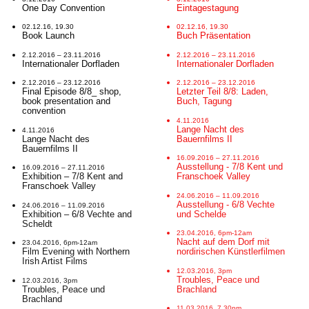
One Day Convention
Eintagestagung
02.12.16, 19.30
02.12.16, 19.30
Book Launch
Buch Präsentation
2.12.2016 – 23.11.2016
2.12.2016 – 23.11.2016
Internationaler Dorfladen
Internationaler Dorfladen
2.12.2016 – 23.12.2016
2.12.2016 – 23.12.2016
Final Episode 8/8_ shop,
Letzter Teil 8/8: Laden,
book presentation and
Buch, Tagung
convention
4.11.2016
Lange Nacht des
4.11.2016
Lange Nacht des
Bauernfilms II
Bauernfilms II
16.09.2016 – 27.11.2016
Ausstellung - 7/8 Kent und
16.09.2016 – 27.11.2016
Exhibition – 7/8 Kent and
Franschoek Valley
Franschoek Valley
24.06.2016 – 11.09.2016
Ausstellung - 6/8 Vechte
24.06.2016 – 11.09.2016
Exhibition – 6/8 Vechte and
und Schelde
Scheldt
23.04.2016, 6pm-12am
Nacht auf dem Dorf mit
23.04.2016, 6pm-12am
Film Evening with Northern
nordirischen Künstlerfilmen
Irish Artist Films
12.03.2016, 3pm
Troubles, Peace und
12.03.2016, 3pm
Troubles, Peace und
Brachland
Brachland
11.03.2016, 7.30pm