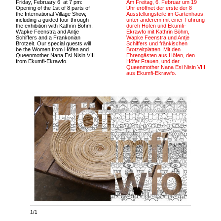
Friday, February 6 at 7 pm:
Am Freitag, 6. Februar um 19
Opening of the 1st of 8 parts of
Uhr eröffnet der erste der 8
the International Village Show,
Ausstellungsteile im Gartenhaus:
including a guided tour through
unter anderem mit einer Führung
the exhibition with Kathrin Böhm,
durch Höfen und Ekumfi-
Wapke Feenstra and Antje
Ekrawfo mit Kathrin Böhm,
Schiffers and a Frankonian
Wapke Feenstra und Antje
Brotzeit. Our special guests will
Schiffers und fränkischen
be the Women from Höfen and
Brotzeitplatten. Mit den
Queenmother Nana Esi Nisin VIII
Ehrengästen aus Höfen, den
from Ekumfi-Ekrawfo.
Höfer Frauen, und der
Queenmother Nana Esi Nisin VIII
aus Ekumfi-Ekrawfo.
1/1