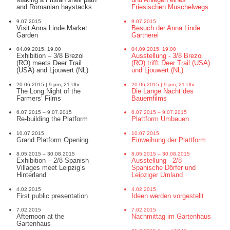
Making a Frisian shell path
und Anlegen eines
and Romanian haystacks
Friesischen Muschelwegs
9.07.2015
9.07.2015
Visit Anna Linde Market
Besuch der Anna Linde
Garden
Gärtnerei
04.09.2015, 19.00
04.09.2015, 19.00
Exhibition – 3/8 Brezoi
Ausstellung - 3/8 Brezoi
(RO) meets Deer Trail
(RO) trifft Deer Trail (USA)
(USA) and Ljouwert (NL)
und Ljouwert (NL)
20.06.2015 | 9 pm, 21 Uhr
20.06.2015 | 9 pm, 21 Uhr
The Long Night of the
Die Lange Nacht des
Farmers’ Films
Bauernfilms
6.07.2015 – 9.07.2015
6.07.2015 – 9.07.2015
Re-building the Platform
Plattform Umbauen
10.07.2015
10.07.2015
Grand Platform Opening
Einweihung der Plattform
8.05.2015 – 30.08.2015
8.05.2015 – 30.08.2015
Exhibition – 2/8 Spanish
Ausstellung - 2/8
Villages meet Leipzig’s
Spanische Dörfer und
Hinterland
Leipziger Umland
4.02.2015
4.02.2015
First public presentation
Ideen werden vorgestellt
7.02.2015
7.02.2015
Afternoon at the
Nachmittag im Gartenhaus
Gartenhaus